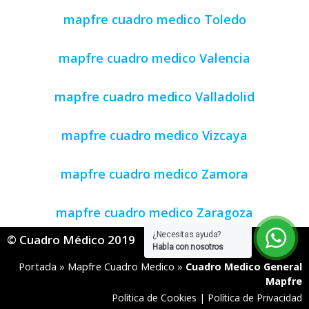
mapfre cuadro medico Toledo
mapfre cuadro medico Valencia
mapfre cuadro medico Valladolid
mapfre cuadro medico Vizcaya
mapfre cuadro medico Zamora
mapfre cuadro medico Zaragoza
¿Necesitas ayuda?
© Cuadro Médico 2019
Habla con nosotros
Portada
»
Mapfre Cuadro Medico
»
Cuadro Medico General
Mapfre
Política de Cookies
|
Política de Privacidad