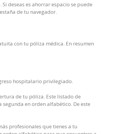
e. Si deseas es ahorrar espacio se puede
pestaña de tu navegador.
atuita con tu póliza médica. En resumen
reso hospitalario privilegiado.
rtura de tu póliza. Este listado de
a segunda en orden alfabético. De este
más profesionales que tienes a tu
r orden alfabético para que encuentres a