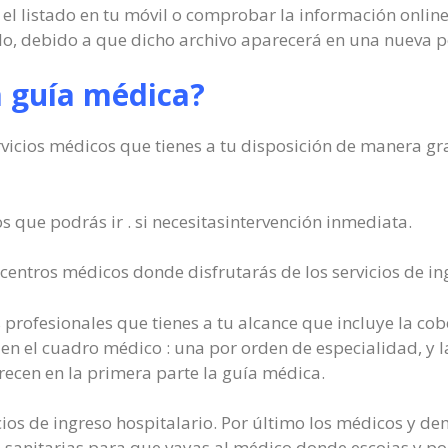
 el listado en tu móvil o comprobar la información onlin
lo, debido a que dicho archivo aparecerá en una nueva 
a guía médica?
rvicios médicos que tienes a tu disposición de manera gr
os que podrás ir . si necesitasintervención inmediata.
centros médicos donde disfrutarás de los servicios de ing
 profesionales que tienes a tu alcance que incluye la cobe
 en el cuadro médico : una por orden de especialidad, y l
recen en la primera parte la guía médica.
cios de ingreso hospitalario. Por último los médicos y de
s sanitarias para que vayas al médico donde escojas y po