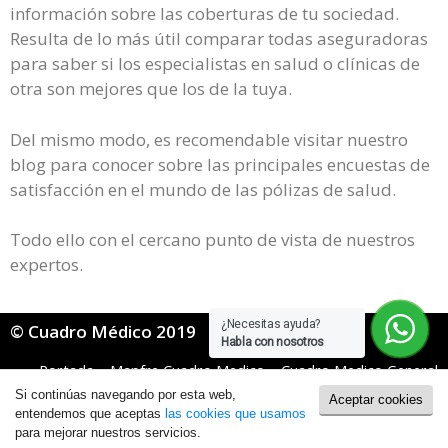
información sobre las coberturas de tu sociedad.
Resulta de lo más útil comparar todas aseguradoras
para saber si los especialistas en salud o clínicas de
otra son mejores que los de la tuya.
Del mismo modo, es recomendable visitar nuestro
blog para conocer sobre las principales encuestas de
satisfacción en el mundo de las pólizas de salud.
Todo ello con el cercano punto de vista de nuestros
expertos.
¿Necesitas ayuda?
© Cuadro Médico 2019
Habla con nosotros
Portada
»
Mapfre Cuadro Medico
»
Cuadro Medico General
Mapfre
»
mapfre cuadro medico Madrid
Si continúas navegando por esta web,
Aceptar cookies
Política de Cookies
|
Política de Privacidad
entendemos que aceptas
las cookies que usamos
para mejorar nuestros servicios.