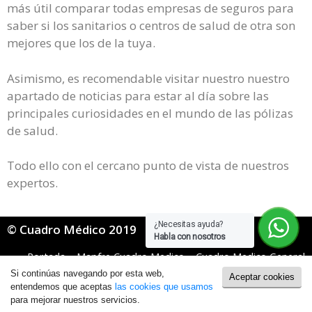
más útil comparar todas empresas de seguros para
saber si los sanitarios o centros de salud de otra son
mejores que los de la tuya.
Asimismo, es recomendable visitar nuestro nuestro
apartado de noticias para estar al día sobre las
principales curiosidades en el mundo de las pólizas
de salud.
Todo ello con el cercano punto de vista de nuestros
expertos.
¿Necesitas ayuda?
© Cuadro Médico 2019
Habla con nosotros
Portada
»
Mapfre Cuadro Medico
»
Cuadro Medico General
Mapfre
»
mapfre cuadro medico Ávila
Si continúas navegando por esta web,
Aceptar cookies
Política de Cookies
|
Política de Privacidad
entendemos que aceptas
las cookies que usamos
para mejorar nuestros servicios.