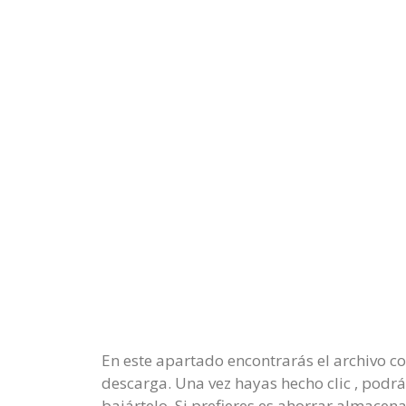
En este apartado encontrarás el archivo co
descarga. Una vez hayas hecho clic , podrá
bajártelo. Si prefieres es ahorrar almacen