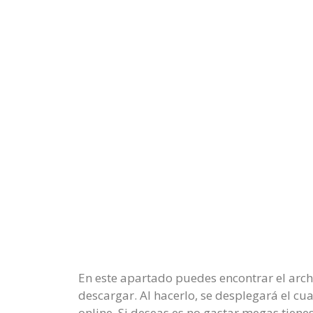
En este apartado puedes encontrar el archi
descargar. Al hacerlo, se desplegará el c
online. Si deseas es no gastar megas tiene