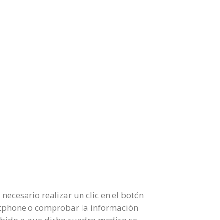
ecesario realizar un clic en el botón
artphone o comprobar la información
 debido a que dicho cuadro medico se