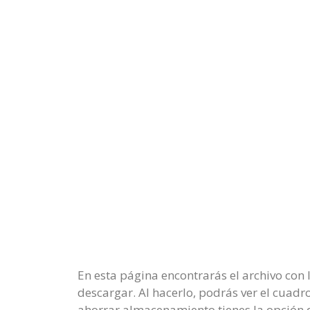
En esta página encontrarás el archivo con
descargar. Al hacerlo, podrás ver el cuad
ahorrar almacenamiento tienes la opción de