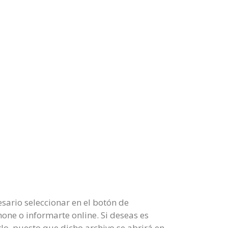
sario seleccionar en el botón de
one o informarte online. Si deseas es
lo, puesto que dicho archivo se abrirá en