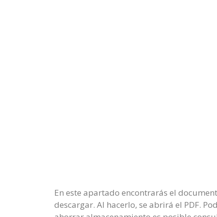
En este apartado encontrarás el documento
descargar. Al hacerlo, se abrirá el PDF. P
ahorrar almacenamiento es posible consul