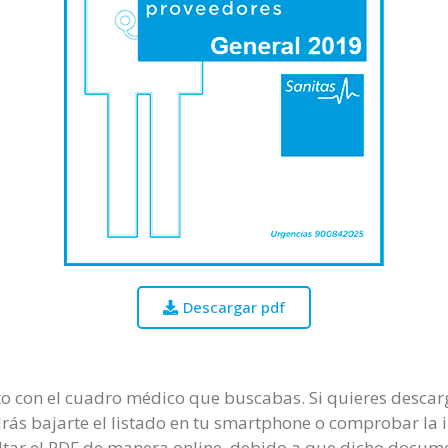
Descargar pdf
 con el cuadro médico que buscabas. Si quieres descarga
odrás bajarte el listado en tu smartphone o comprobar la i
tar el PDF de manera online, debido a que dicho docume