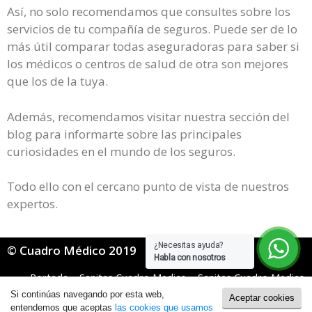
Así, no solo recomendamos que consultes sobre los
servicios de tu compañía de seguros. Puede ser de lo
más útil comparar todas aseguradoras para saber si
los médicos o centros de salud de otra son mejores
que los de la tuya.
Además, recomendamos visitar nuestra sección del
blog para informarte sobre las principales
curiosidades en el mundo de los seguros.
Todo ello con el cercano punto de vista de nuestros
expertos.
¿Necesitas ayuda?
© Cuadro Médico 2019
Habla con nosotros
Portada
»
Sanitas Cuadro Medico
»
Sanitas Cuadro Medico
Mugeju
»
sanitas mugeju cuadro medico Cáceres
Si continúas navegando por esta web,
Aceptar cookies
Política de Cookies
|
Política de Privacidad
entendemos que aceptas
las cookies que usamos