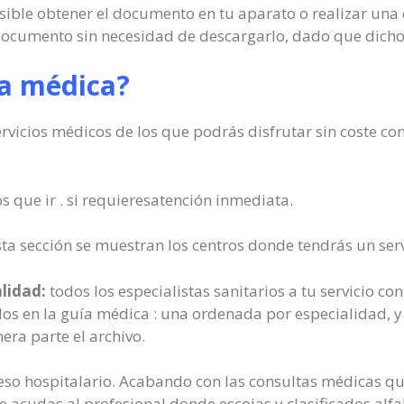
ible obtener el documento en tu aparato o realizar una c
documento sin necesidad de descargarlo, dado que dicho
ía médica?
vicios médicos de los que podrás disfrutar sin coste con
os que ir . si requieresatención inmediata.
ta sección se muestran los centros donde tendrás un serv
alidad:
todos los especialistas sanitarios a tu servicio co
dos en la guía médica : una ordenada por especialidad, y 
era parte el archivo.
reso hospitalario. Acabando con las consultas médicas qu
e acudas al profesional donde escojas y clasificados alf