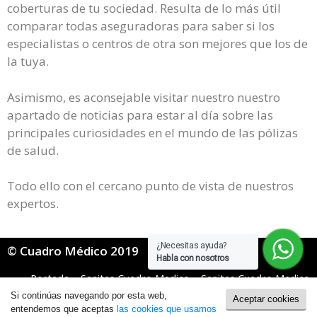
coberturas de tu sociedad. Resulta de lo más útil
comparar todas aseguradoras para saber si los
especialistas o centros de otra son mejores que los de
la tuya.
Asimismo, es aconsejable visitar nuestro nuestro
apartado de noticias para estar al día sobre las
principales curiosidades en el mundo de las pólizas
de salud.
Todo ello con el cercano punto de vista de nuestros
expertos.
¿Necesitas ayuda?
© Cuadro Médico 2019
Habla con nosotros
Portada
»
Sanitas Cuadro Medico
»
Sanitas Cuadro Medico
General
»
Sanitas cuadro médico Córdoba
Si continúas navegando por esta web,
Aceptar cookies
Política de Cookies
|
Política de Privacidad
entendemos que aceptas
las cookies que usamos