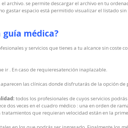
 el archivo. se permite descargar el archivo en tu orden
 no gastar espacio está permitido visualizar el listado s
a guía médica?
ofesionales y servicios que tienes a tu alcance sin coste 
e ir . En caso de requieresatención inaplazable.
aparecen las clínicas donde disfrutarás de la opción de
alidad:
todos los profesionales de cuyos servicios podrás
ece dos veces en el cuadro médico : una en orden de rama
s tratamientos que requieran velocidad están en la prim
itales en los que podrás ser ingresado. Finalmente los m