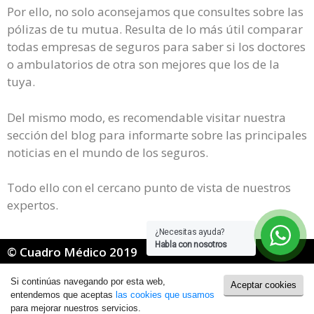
Por ello, no solo aconsejamos que consultes sobre las
pólizas de tu mutua. Resulta de lo más útil comparar
todas empresas de seguros para saber si los doctores
o ambulatorios de otra son mejores que los de la
tuya.
Del mismo modo, es recomendable visitar nuestra
sección del blog para informarte sobre las principales
noticias en el mundo de los seguros.
Todo ello con el cercano punto de vista de nuestros
expertos.
¿Necesitas ayuda?
Habla con nosotros
© Cuadro Médico 2019
Portada
»
Mapfre Mugeju Cuadro Medico Soria
Si continúas navegando por esta web,
Aceptar cookies
Política de Cookies
|
Política de Privacidad
entendemos que aceptas
las cookies que usamos
para mejorar nuestros servicios.