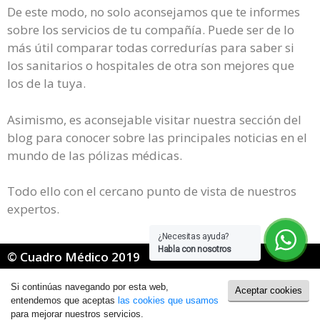
De este modo, no solo aconsejamos que te informes
sobre los servicios de tu compañía. Puede ser de lo
más útil comparar todas corredurías para saber si
los sanitarios o hospitales de otra son mejores que
los de la tuya.
Asimismo, es aconsejable visitar nuestra sección del
blog para conocer sobre las principales noticias en el
mundo de las pólizas médicas.
Todo ello con el cercano punto de vista de nuestros
expertos.
¿Necesitas ayuda?
Habla con nosotros
© Cuadro Médico 2019
Portada
»
Mapfre Mugeju Cuadro Medico Navarra
Si continúas navegando por esta web,
Aceptar cookies
Política de Cookies
|
Política de Privacidad
entendemos que aceptas
las cookies que usamos
para mejorar nuestros servicios.