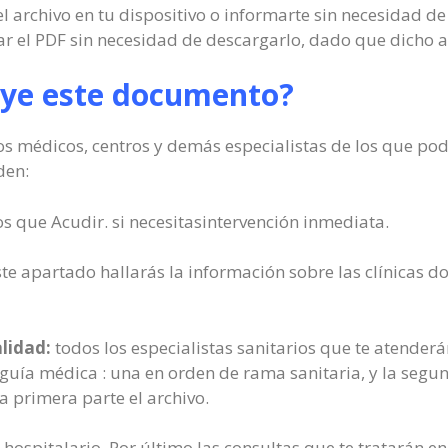
el archivo en tu dispositivo o informarte sin necesidad de 
el PDF sin necesidad de descargarlo, dado que dicho ar
uye este documento?
s médicos, centros y demás especialistas de los que podr
den:
os que Acudir. si necesitasintervención inmediata.
te apartado hallarás la información sobre las clínicas do
alidad:
todos los especialistas sanitarios que te atenderá
guía médica : una en orden de rama sanitaria, y la segun
la primera parte el archivo.
 hospitalario. Por último las consultas que te tratarán 