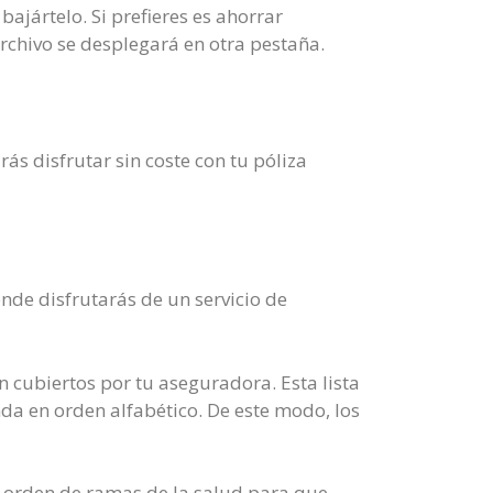
bajártelo. Si prefieres es ahorrar
chivo se desplegará en otra pestaña.
ás disfrutar sin coste con tu póliza
nde disfrutarás de un servicio de
n cubiertos por tu aseguradora. Esta lista
da en orden alfabético. De este modo, los
en orden de ramas de la salud para que