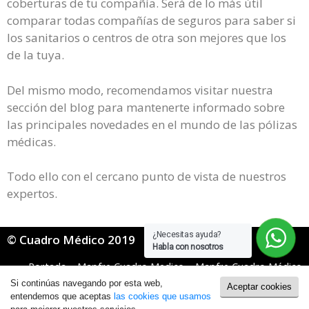
coberturas de tu compañía. Será de lo más útil
comparar todas compañías de seguros para saber si
los sanitarios o centros de otra son mejores que los
de la tuya.
Del mismo modo, recomendamos visitar nuestra
sección del blog para mantenerte informado sobre
las principales novedades en el mundo de las pólizas
médicas.
Todo ello con el cercano punto de vista de nuestros
expertos.
¿Necesitas ayuda?
© Cuadro Médico 2019
Habla con nosotros
Portada
»
Mapfre Cuadro Medico
»
Mapfre Cuadro Médico
Dental
»
Mapfre Dental Cuadro Medico Zaragoza
Si continúas navegando por esta web,
Aceptar cookies
Política de Cookies
|
Política de Privacidad
entendemos que aceptas
las cookies que usamos