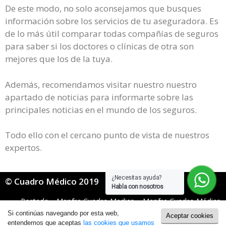
De este modo, no solo aconsejamos que busques
información sobre los servicios de tu aseguradora. Es
de lo más útil comparar todas compañías de seguros
para saber si los doctores o clínicas de otra son
mejores que los de la tuya.
Además, recomendamos visitar nuestro nuestro
apartado de noticias para informarte sobre las
principales noticias en el mundo de los seguros.
Todo ello con el cercano punto de vista de nuestros
expertos.
¿Necesitas ayuda?
© Cuadro Médico 2019
Habla con nosotros
Portada
»
Mapfre Cuadro Medico
»
Mapfre Cuadro Médico
Dental
»
Mapfre Dental Cuadro Medico Zamora
Si continúas navegando por esta web,
Aceptar cookies
Política de Cookies
|
Política de Privacidad
entendemos que aceptas
las cookies que usamos