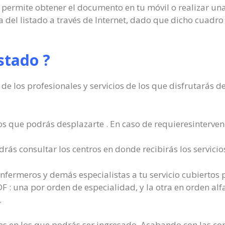
se permite obtener el documento en tu móvil o realizar una
ta del listado a través de Internet, dado que dicho cuad
stado ?
de los profesionales y servicios de los que disfrutarás 
los que podrás desplazarte . En caso de requieresinterven
rás consultar los centros en donde recibirás los servicios
nfermeros y demás especialistas a tu servicio cubiertos p
F : una por orden de especialidad, y la otra en orden alfa
.
les en los que podrás ser ingresado. Acabando con las con