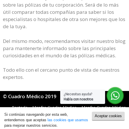
sobre las pólizas de tu corporación. Será de lo más
útil comparar todas compañías para saber si los
especialistas o hospitales de otra son mejores que los
de la tuya.
Del mismo modo, recomendamos visitar nuestro blog
para mantenerte informado sobre las principales
curiosidades en el mundo de las pólizas médicas.
Todo ello con el cercano punto de vista de nuestros
expertos.
¿Necesitas ayuda?
© Cuadro Médico 2019
Habla con nosotros
Portada
»
Mapfre Cuadro Medico
»
Mapfre Cuadro Médico
Dental
»
Mapfre Dental Cuadro Medico Ávila
Si continúas navegando por esta web,
Aceptar cookies
Política de Cookies
|
Política de Privacidad
entendemos que aceptas
las cookies que usamos
para mejorar nuestros servicios.