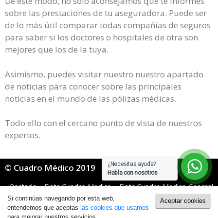
De este modo, no solo aconsejamos que te informes
sobre las prestaciones de tu aseguradora. Puede ser
de lo más útil comparar todas compañías de seguros
para saber si los doctores o hospitales de otra son
mejores que los de la tuya.
Asimismo, puedes visitar nuestro nuestro apartado
de noticias para conocer sobre las principales
noticias en el mundo de las pólizas médicas.
Todo ello con el cercano punto de vista de nuestros
expertos.
¿Necesitas ayuda?
© Cuadro Médico 2019
Habla con nosotros
Portada
»
Fiatc Cuadro Medico
»
Fiatc Cuadro Medico General
»
Fiatc Cuadro Medico Soria
Si continúas navegando por esta web,
Aceptar cookies
Política de Cookies
|
Política de Privacidad
entendemos que aceptas
las cookies que usamos
para mejorar nuestros servicios.