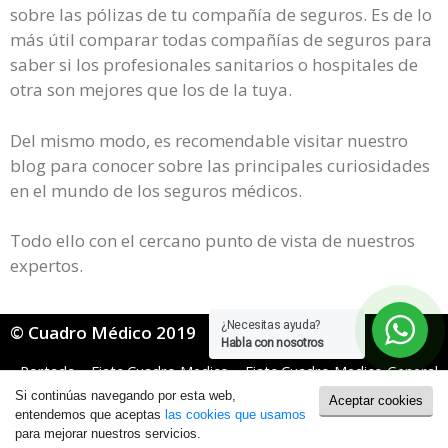
sobre las pólizas de tu compañía de seguros. Es de lo
más útil comparar todas compañías de seguros para
saber si los profesionales sanitarios o hospitales de
otra son mejores que los de la tuya.
Del mismo modo, es recomendable visitar nuestro
blog para conocer sobre las principales curiosidades
en el mundo de los seguros médicos.
Todo ello con el cercano punto de vista de nuestros
expertos.
¿Necesitas ayuda?
© Cuadro Médico 2019
Habla con nosotros
Portada
»
Fiatc Cuadro Medico
»
Fiatc Cuadro Medico General
»
Fiatc Cuadro Medico Sevilla
Si continúas navegando por esta web,
Aceptar cookies
Política de Cookies
|
Política de Privacidad
entendemos que aceptas
las cookies que usamos
para mejorar nuestros servicios.