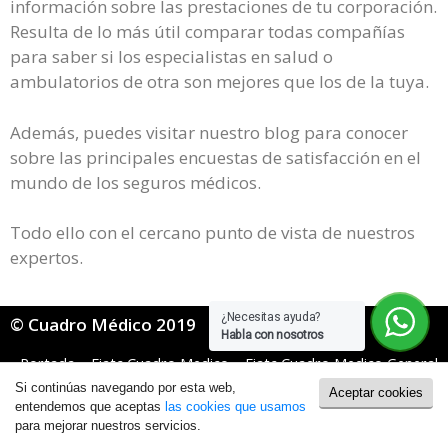
información sobre las prestaciones de tu corporación.
Resulta de lo más útil comparar todas compañías
para saber si los especialistas en salud o
ambulatorios de otra son mejores que los de la tuya.
Además, puedes visitar nuestro blog para conocer
sobre las principales encuestas de satisfacción en el
mundo de los seguros médicos.
Todo ello con el cercano punto de vista de nuestros
expertos.
¿Necesitas ayuda?
© Cuadro Médico 2019
Habla con nosotros
Portada
»
Fiatc Cuadro Medico
»
Fiatc Cuadro Medico General
»
Fiatc Cuadro Medico Navarra
Si continúas navegando por esta web,
Aceptar cookies
Política de Cookies
|
Política de Privacidad
entendemos que aceptas
las cookies que usamos
para mejorar nuestros servicios.