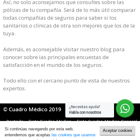
Así, no solo aconsejamos que consultes sobre las
pólizas de tu compañía. Será de lo más útil comparar
todas compañías de seguros para saber si los
sanitarios o clínicas de otra son mejores que los de la
tuya.
Además, es aconsejable visitar nuestro blog para
conocer sobre las principales encuestas de
satisfacción en el mundo de los seguros.
Todo ello con el cercano punto de vista de nuestros
expertos.
¿Necesitas ayuda?
© Cuadro Médico 2019
Habla con nosotros
Portada
»
Fiatc Cuadro Medico
»
Fiatc Cuadro Medico General
»
Fiatc Cuadro Medico Cáceres
Si continúas navegando por esta web,
Aceptar cookies
Política de Cookies
|
Política de Privacidad
entendemos que aceptas
las cookies que usamos