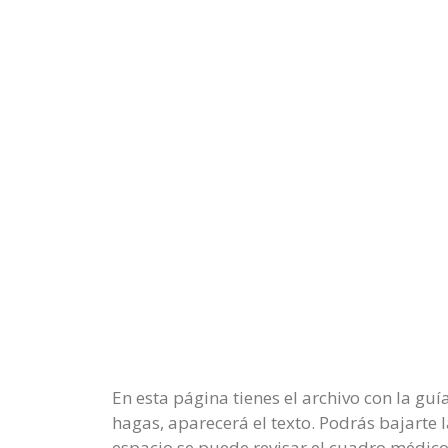
En esta página tienes el archivo con la gu
hagas, aparecerá el texto. Podrás bajarte l
espacio se puede revisar el cuadro médico