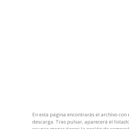
En esta página encontrarás el archivo con 
descarga. Tras pulsar, aparecerá el listado.
ocupar megas tienes la opción de comprob