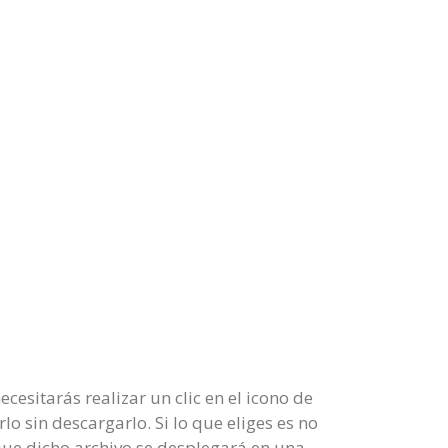
esitarás realizar un clic en el icono de
lo sin descargarlo. Si lo que eliges es no
ue dicho archivo se desplegará en una