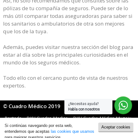
Así, no solo recomendamos que consultes sobre las
pólizas de tu compañía de seguros. Puede ser de lo
más útil comparar todas aseguradoras para saber si
los sanitarios o ambulatorios de otra son mejores
que los de la tuya.
Además, puedes visitar nuestra sección del blog para
estar al día sobre las principales curiosidades en el
mundo de los seguros médicos.
Todo ello con el cercano punto de vista de nuestros
expertos.
¿Necesitas ayuda?
© Cuadro Médico 2019
Habla con nosotros
Portada
»
DKV Cuadro Medico
»
DKV Cuadro Médico Mugeju
»
Dkv Mugeju Cuadro Medico Palencia
Si continúas navegando por esta web,
Aceptar cookies
Política de Cookies
|
Política de Privacidad
entendemos que aceptas
las cookies que usamos
para mejorar nuestros servicios.