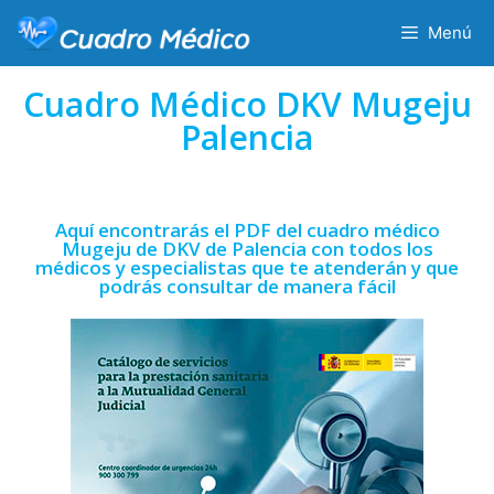
Menú
Cuadro Médico DKV Mugeju
Palencia
Aquí encontrarás el PDF del cuadro médico
Mugeju de DKV de Palencia con todos los
médicos y especialistas que te atenderán y que
podrás consultar de manera fácil