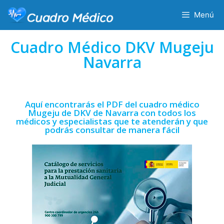
Menú
Cuadro Médico DKV Mugeju
Navarra
Aquí encontrarás el PDF del cuadro médico
Mugeju de DKV de Navarra con todos los
médicos y especialistas que te atenderán y que
podrás consultar de manera fácil