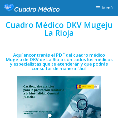
Menú
Cuadro Médico DKV Mugeju
La Rioja
Aquí encontrarás el PDF del cuadro médico
Mugeju de DKV de La Rioja con todos los médicos
y especialistas que te atenderán y que podrás
consultar de manera fácil