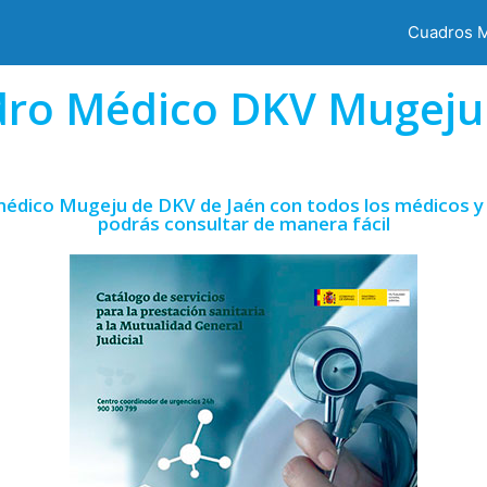
Cuadros 
ro Médico DKV Mugeju
médico Mugeju de DKV de Jaén con todos los médicos y 
podrás consultar de manera fácil