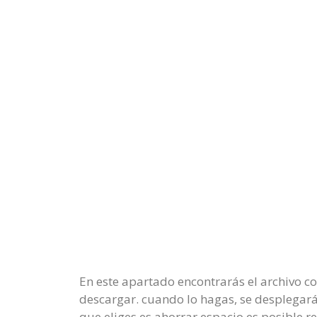
En este apartado encontrarás el archivo c
descargar. cuando lo hagas, se desplegará
que eliges es ahorrar espacio es posible re