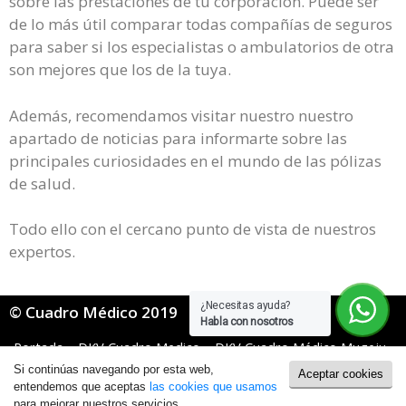
sobre las prestaciones de tu corporación. Puede ser
de lo más útil comparar todas compañías de seguros
para saber si los especialistas o ambulatorios de otra
son mejores que los de la tuya.
Además, recomendamos visitar nuestro nuestro
apartado de noticias para informarte sobre las
principales curiosidades en el mundo de las pólizas
de salud.
Todo ello con el cercano punto de vista de nuestros
expertos.
¿Necesitas ayuda?
© Cuadro Médico 2019
Habla con nosotros
Portada
»
DKV Cuadro Medico
»
DKV Cuadro Médico Mugeju
»
Dkv Mugeju Cuadro Medico Huesca
Si continúas navegando por esta web,
Aceptar cookies
Política de Cookies
|
Política de Privacidad
entendemos que aceptas
las cookies que usamos
para mejorar nuestros servicios.