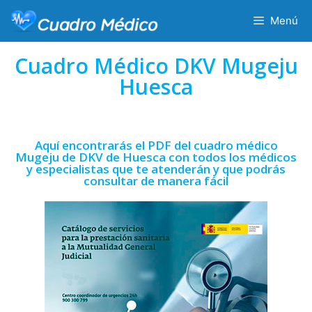
Menú
Cuadro Médico DKV Mugeju
Huesca
Aquí encontrarás el PDF del cuadro médico
Mugeju de DKV de Huesca con todos los médicos
y especialistas que te atenderán y que podrás
consultar de manera fácil