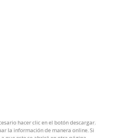
esario hacer clic en el botón descargar.
ar la información de manera online. Si
 a que este se abrirá en otra página.