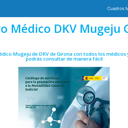
Cuadros 
o Médico DKV Mugeju 
édico Mugeju de DKV de Girona con todos los médicos y
podrás consultar de manera fácil