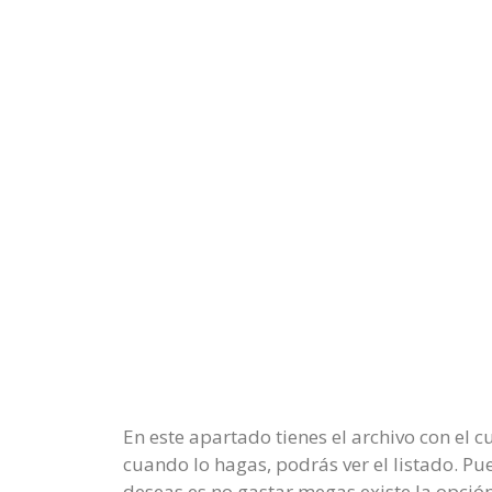
En este apartado tienes el archivo con el 
cuando lo hagas, podrás ver el listado. 
deseas es no gastar megas existe la opción