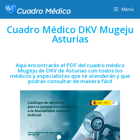
Menú
Cuadro Médico DKV Mugeju
Asturias
Aquí encontrarás el PDF del cuadro médico
Mugeju de DKV de Asturias con todos los
médicos y especialistas que te atenderán y que
podrás consultar de manera fácil