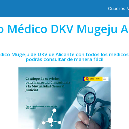
Cuadros 
o Médico DKV Mugeju Al
dico Mugeju de DKV de Alicante con todos los médicos 
podrás consultar de manera fácil