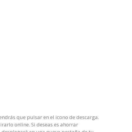
endrás que pulsar en el icono de descarga.
rarlo online. Si deseas es ahorrar
se desplegará en una nueva pestaña de tu