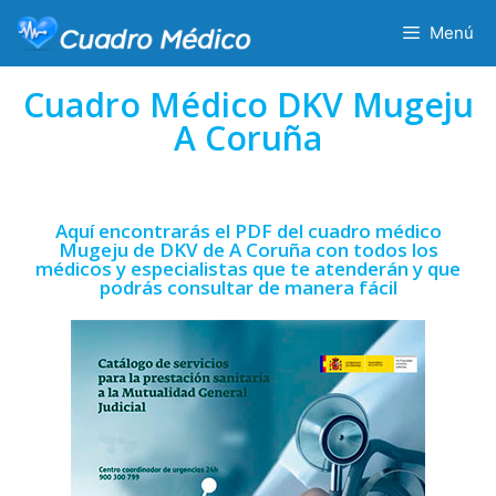
Menú
Cuadro Médico DKV Mugeju
A Coruña
Aquí encontrarás el PDF del cuadro médico
Mugeju de DKV de A Coruña con todos los
médicos y especialistas que te atenderán y que
podrás consultar de manera fácil