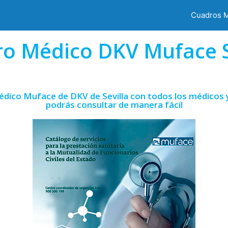
Cuadros 
o Médico DKV Muface S
édico Muface de DKV de Sevilla con todos los médicos y
podrás consultar de manera fácil