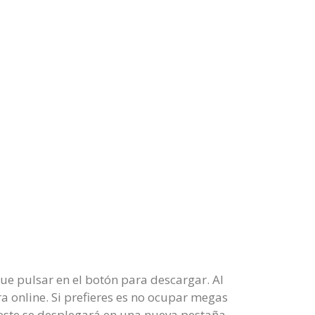
ue pulsar en el botón para descargar. Al
ra online. Si prefieres es no ocupar megas
e este se desplegará en una nueva pestaña