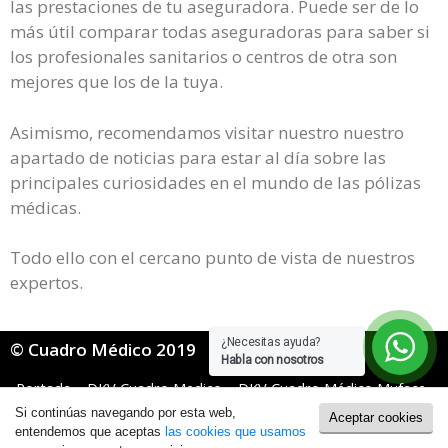
las prestaciones de tu aseguradora. Puede ser de lo
más útil comparar todas aseguradoras para saber si
los profesionales sanitarios o centros de otra son
mejores que los de la tuya.
Asimismo, recomendamos visitar nuestro nuestro
apartado de noticias para estar al día sobre las
principales curiosidades en el mundo de las pólizas
médicas.
Todo ello con el cercano punto de vista de nuestros
expertos.
¿Necesitas ayuda?
© Cuadro Médico 2019
Habla con nosotros
Portada
»
DKV Cuadro Medico
»
DKV Cuadro Médico Muface
»
Dkv Muface Cuadro Medico Pontevedra
Si continúas navegando por esta web,
Aceptar cookies
Política de Cookies
|
Política de Privacidad
entendemos que aceptas
las cookies que usamos