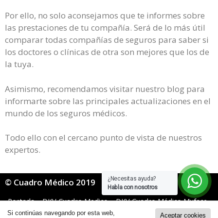
Por ello, no solo aconsejamos que te informes sobre
las prestaciones de tu compañía. Será de lo más útil
comparar todas compañías de seguros para saber si
los doctores o clínicas de otra son mejores que los de
la tuya.
Asimismo, recomendamos visitar nuestro blog para
informarte sobre las principales actualizaciones en el
mundo de los seguros médicos.
Todo ello con el cercano punto de vista de nuestros
expertos.
¿Necesitas ayuda?
© Cuadro Médico 2019
Habla con nosotros
Portada
»
DKV Cuadro Medico
»
DKV Cuadro Médico Muface
»
Dkv Muface Cuadro Medico Jaén
Si continúas navegando por esta web,
Aceptar cookies