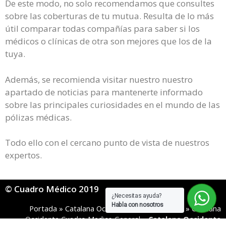
De este modo, no solo recomendamos que consultes
sobre las coberturas de tu mutua. Resulta de lo más
útil comparar todas compañías para saber si los
médicos o clínicas de otra son mejores que los de la
tuya.
Además, se recomienda visitar nuestro nuestro
apartado de noticias para mantenerte informado
sobre las principales curiosidades en el mundo de las
pólizas médicas.
Todo ello con el cercano punto de vista de nuestros
expertos.
© Cuadro Médico 2019
¿Necesitas ayuda?
Habla con nosotros
Portada
»
Catalana Occidente Cuadro Medico
»
Catalana
Occidente Cuadro Medico General
»
Catalana Occidente