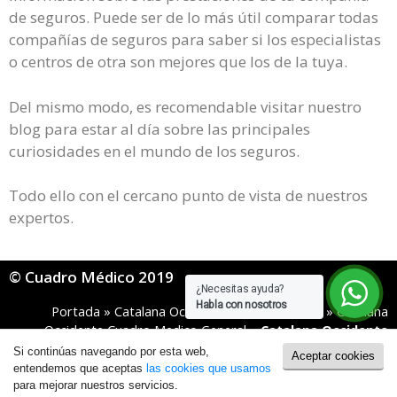
de seguros. Puede ser de lo más útil comparar todas
compañías de seguros para saber si los especialistas
o centros de otra son mejores que los de la tuya.
Del mismo modo, es recomendable visitar nuestro
blog para estar al día sobre las principales
curiosidades en el mundo de los seguros.
Todo ello con el cercano punto de vista de nuestros
expertos.
© Cuadro Médico 2019
¿Necesitas ayuda?
Habla con nosotros
Portada
»
Catalana Occidente Cuadro Medico
»
Catalana
Occidente Cuadro Medico General
»
Catalana Occidente
Cuadro Medico Tarragona
Si continúas navegando por esta web,
Aceptar cookies
Política de Cookies
|
Política de Privacidad
entendemos que aceptas
las cookies que usamos
para mejorar nuestros servicios.