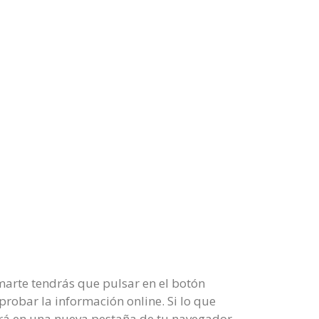
marte tendrás que pulsar en el botón
probar la información online. Si lo que
rirá en una nueva pestaña de tu navegador.