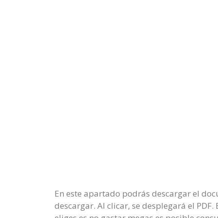
En este apartado podrás descargar el docu
descargar. Al clicar, se desplegará el PDF
eliges es no gastar megas es posible cons