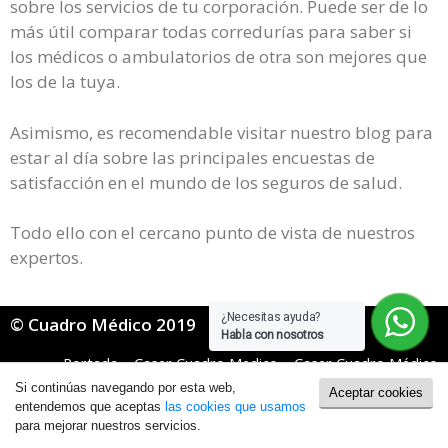
sobre los servicios de tu corporación. Puede ser de lo
más útil comparar todas corredurías para saber si
los médicos o ambulatorios de otra son mejores que
los de la tuya.
Asimismo, es recomendable visitar nuestro blog para
estar al día sobre las principales encuestas de
satisfacción en el mundo de los seguros de salud.
Todo ello con el cercano punto de vista de nuestros
expertos.
¿Necesitas ayuda?
© Cuadro Médico 2019
Habla con nosotros
Portada
»
Caser Cuadro Medico
»
Caser Cuadro Médico
Mugeju
»
Caser mugeju cuadro medico Segovia
Si continúas navegando por esta web,
Aceptar cookies
Política de Cookies
|
Política de Privacidad
entendemos que aceptas
las cookies que usamos
para mejorar nuestros servicios.