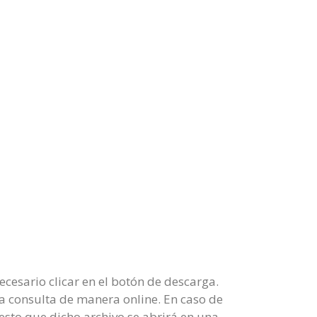
cesario clicar en el botón de descarga.
na consulta de manera online. En caso de
sto que dicho archivo se abrirá en una