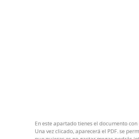
En este apartado tienes el documento con 
Una vez clicado, aparecerá el PDF. se per
que quieras es no gastar megas podrás in