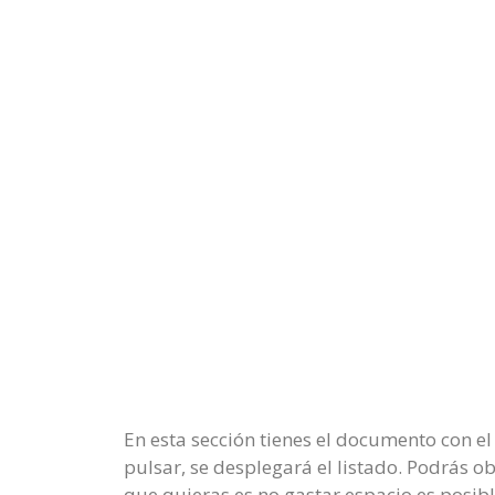
En esta sección tienes el documento con el
pulsar, se desplegará el listado. Podrás o
que quieras es no gastar espacio es posibl