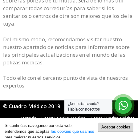
sobre las pólizas de tu mutua. Será de lo más útil
comparar todas corredurías para saber si los
sanitarios o centros de otra son mejores que los de la
tuya.
Del mismo modo, recomendamos visitar nuestro
nuestro apartado de noticias para informarte sobre
las principales actualizaciones en el mundo de las
pólizas médicas.
Todo ello con el cercano punto de vista de nuestros
expertos.
¿Necesitas ayuda?
© Cuadro Médico 2019
Habla con nosotros
Portada
»
Caser Cuadro Medico
»
Caser Cuadro Médico
Mugeju
»
Caser mugeju cuadro medico Álava
Si continúas navegando por esta web,
Aceptar cookies
Política de Cookies
|
Política de Privacidad
entendemos que aceptas
las cookies que usamos
para mejorar nuestros servicios.