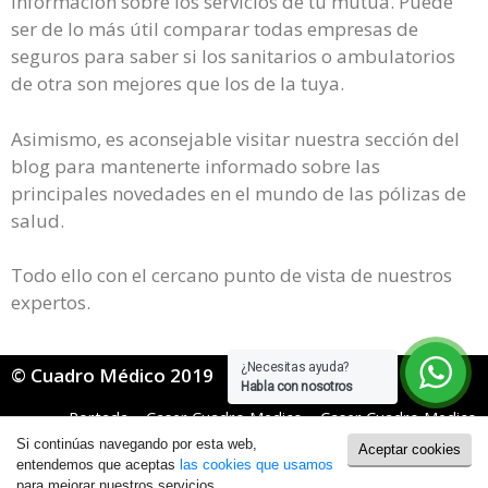
información sobre los servicios de tu mutua. Puede
ser de lo más útil comparar todas empresas de
seguros para saber si los sanitarios o ambulatorios
de otra son mejores que los de la tuya.
Asimismo, es aconsejable visitar nuestra sección del
blog para mantenerte informado sobre las
principales novedades en el mundo de las pólizas de
salud.
Todo ello con el cercano punto de vista de nuestros
expertos.
¿Necesitas ayuda?
© Cuadro Médico 2019
Habla con nosotros
Portada
»
Caser Cuadro Medico
»
Caser Cuadro Medico
General
»
Caser Cuadro Medico Sevilla
Si continúas navegando por esta web,
Aceptar cookies
Política de Cookies
|
Política de Privacidad
entendemos que aceptas
las cookies que usamos
para mejorar nuestros servicios.