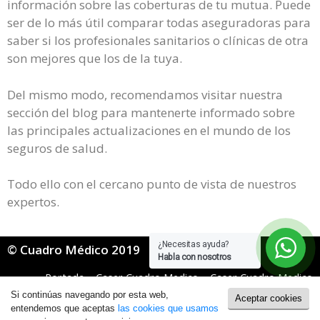
información sobre las coberturas de tu mutua. Puede
ser de lo más útil comparar todas aseguradoras para
saber si los profesionales sanitarios o clínicas de otra
son mejores que los de la tuya.
Del mismo modo, recomendamos visitar nuestra
sección del blog para mantenerte informado sobre
las principales actualizaciones en el mundo de los
seguros de salud.
Todo ello con el cercano punto de vista de nuestros
expertos.
¿Necesitas ayuda?
© Cuadro Médico 2019
Habla con nosotros
Portada
»
Caser Cuadro Medico
»
Caser Cuadro Medico
General
»
Caser Cuadro Medico Santa Cruz De Tenerife
Si continúas navegando por esta web,
Aceptar cookies
Política de Cookies
|
Política de Privacidad
entendemos que aceptas
las cookies que usamos