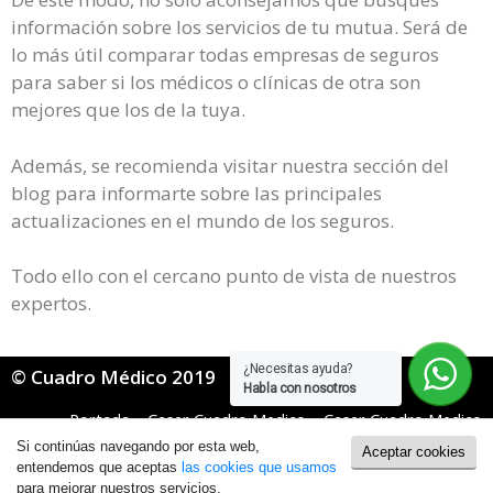
información sobre los servicios de tu mutua. Será de
lo más útil comparar todas empresas de seguros
para saber si los médicos o clínicas de otra son
mejores que los de la tuya.
Además, se recomienda visitar nuestra sección del
blog para informarte sobre las principales
actualizaciones en el mundo de los seguros.
Todo ello con el cercano punto de vista de nuestros
expertos.
¿Necesitas ayuda?
© Cuadro Médico 2019
Habla con nosotros
Portada
»
Caser Cuadro Medico
»
Caser Cuadro Medico
General
»
Caser Cuadro Medico Lleida
Si continúas navegando por esta web,
Aceptar cookies
Política de Cookies
|
Política de Privacidad
entendemos que aceptas
las cookies que usamos
para mejorar nuestros servicios.