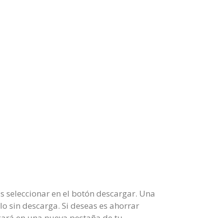
s seleccionar en el botón descargar. Una
rlo sin descarga. Si deseas es ahorrar
gará en una nueva pestaña de tu