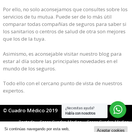
Por ello, no solo aconsejamos que consultes sobre los
servicios de tu mutua. Puede ser de lo más útil
comparar todas compañías de seguros para saber si
los sanitarios o centros de salud de otra son mejores
que los de la tuya.
Asimismo, es aconsejable visitar nuestro blog para
estar al día sobre las principales novedades en el
mundo de los seguros.
Todo ello con el cercano punto de vista de nuestros
expertos.
¿Necesitas ayuda?
© Cuadro Médico 2019
Habla con nosotros
Portada
»
Caser Cuadro Medico
»
Caser Cuadro Medico
General
»
Caser Cuadro Medico Guadalajara
Si continúas navegando por esta web,
Aceptar cookies