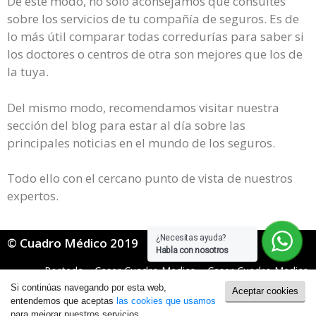
De este modo, no solo aconsejamos que consultes
sobre los servicios de tu compañía de seguros. Es de
lo más útil comparar todas corredurías para saber si
los doctores o centros de otra son mejores que los de
la tuya.
Del mismo modo, recomendamos visitar nuestra
sección del blog para estar al día sobre las
principales noticias en el mundo de los seguros.
Todo ello con el cercano punto de vista de nuestros
expertos.
¿Necesitas ayuda?
© Cuadro Médico 2019
Habla con nosotros
Portada
»
Caser Cuadro Medico
»
Caser Cuadro Medico
General
»
Caser Cuadro Medico Badajoz
Si continúas navegando por esta web,
Aceptar cookies
Política de Cookies
|
Política de Privacidad
entendemos que aceptas
las cookies que usamos
para mejorar nuestros servicios.